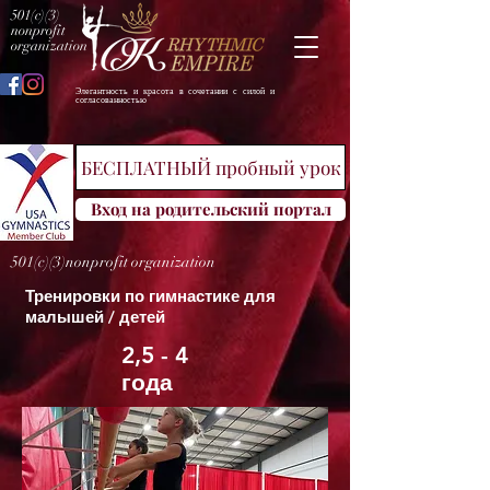
501(c)(3)
nonprofit
organization
Элегантность и красота в сочетании с силой и
согласованностью
БЕСПЛАТНЫЙ пробный урок
Вход на родительский портал
501(c)(3)nonprofit organization
Тренировки по гимнастике для
малышей / детей
2,5 - 4
года