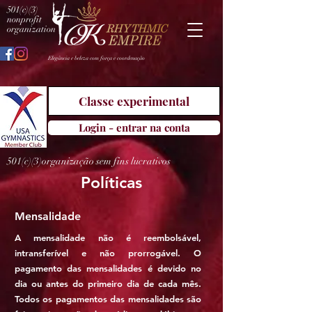
501(c)(3)
nonprofit
organization
Elegância e beleza com força e coordenação
Classe experimental
Login - entrar na conta
501(c)(3)organização sem fins lucrativos
Políticas
Mensalidade
A mensalidade não é reembolsável,
intransferível e não prorrogável. O
pagamento das mensalidades é devido no
dia ou antes do primeiro dia de cada mês.
Todos os pagamentos das mensalidades são