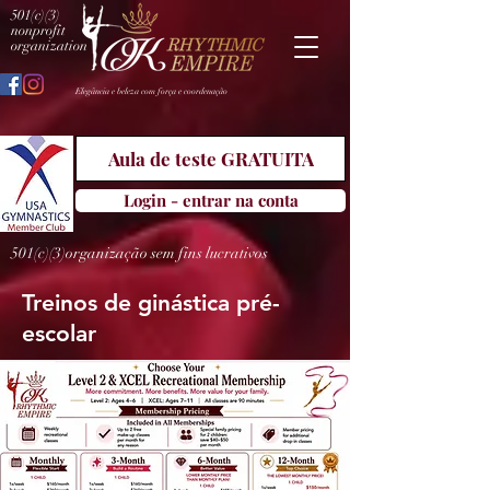
501(c)(3)
nonprofit
organization
Elegância e beleza com força e coordenação
Aula de teste GRATUITA
Login - entrar na conta
501(c)(3)organização sem fins lucrativos
Treinos de ginástica pré-
escolar