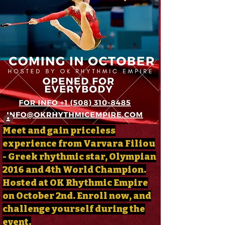
Meet and gain priceless
experience from Varvara Filiou
- Greek rhythmic star, Olympian
2016 and 4th World Champion.
Hosted at OK Rhythmic Empire
on October 2nd. Enroll now, and
challenge yourself during the
event.