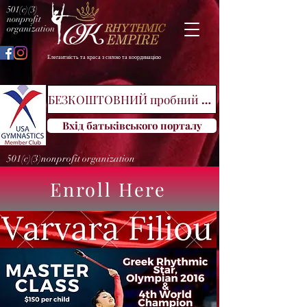
501(c)(3)
nonprofit
organization
Елегантність та краса з силою та координацією
БЕЗКОШТОВНИЙ пробний клас
Вхід батьківського порталу
501(c)(3)nonprofit organization
Enroll Here