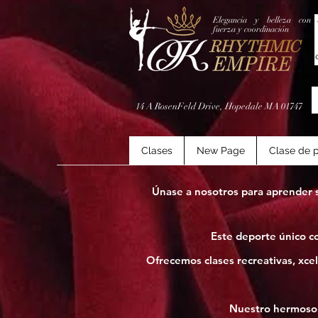
Elegancia y belleza con
fuerza y coordinación
14 A RosenFeld Drive, Hopedale MA 01747
Clases
New Page
Clase de p
Únase a nosotros para aprender 
Este deporte único com
Ofrecemos clases recreativas, xcel
Nuestro hermoso g