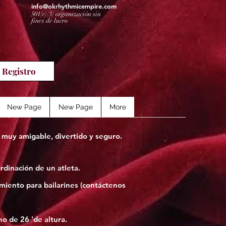
info@okrhythmicempire.com
501(c)(3) organización sin
fines de lucro
para padres
Registro
New Page
New Page
More
muy amigable, divertido y seguro.
ordinación de un atleta.
amiento para bailarines (contáctenos
o de 26 'de altura.