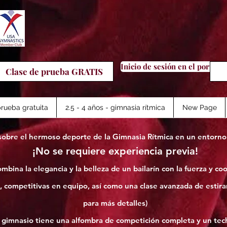
Inicio de sesión en el portal 
Clase de prueba GRATIS
rueba gratuita
2.5 - 4 años - gimnasia rítmica
New Page
sobre el hermoso deporte de la Gimnasia Rítmica en un entorno 
¡No se requiere experiencia previa!
bina la elegancia y la belleza de un bailarín con la fuerza y ​​co
, competitivas en equipo, así como una clase avanzada de estir
para más detalles)
imnasio tiene una alfombra de competición completa y un tech